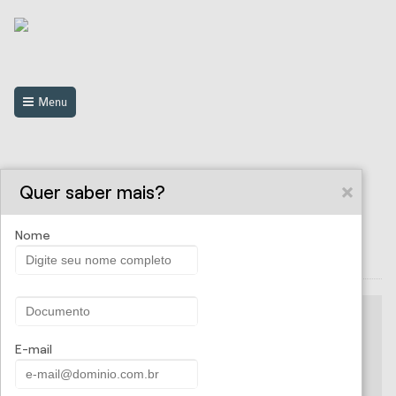
Menu
Quer saber mais?
Buscar
Nome
Compre agora
Para proteger seu veículo,
Viajar é uma delícia! Com
você também pode usufruir de
proteção e vantagens
E-mail
uma série de vantagens.
exclusivas, fica bem melhor,
viaje com segurança.