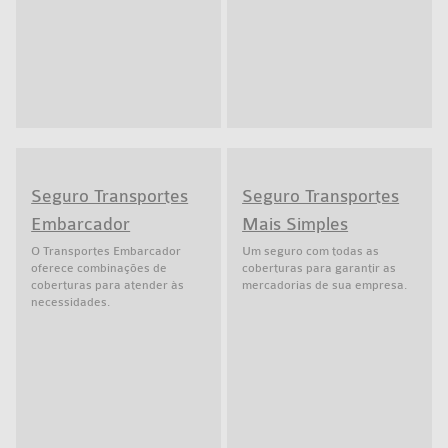
Seguro Transportes
Seguro Transportes
Embarcador
Mais Simples
O Transportes Embarcador
Um seguro com todas as
oferece combinações de
coberturas para garantir as
coberturas para atender às
mercadorias de sua empresa.
necessidades.