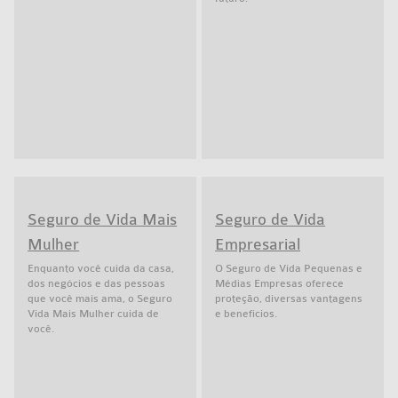
Seguro de Vida Mais
Seguro de Vida
Mulher
Empresarial
Enquanto você cuida da casa,
O Seguro de Vida Pequenas e
dos negócios e das pessoas
Médias Empresas oferece
que você mais ama, o Seguro
proteção, diversas vantagens
Vida Mais Mulher cuida de
e benefícios.
você.