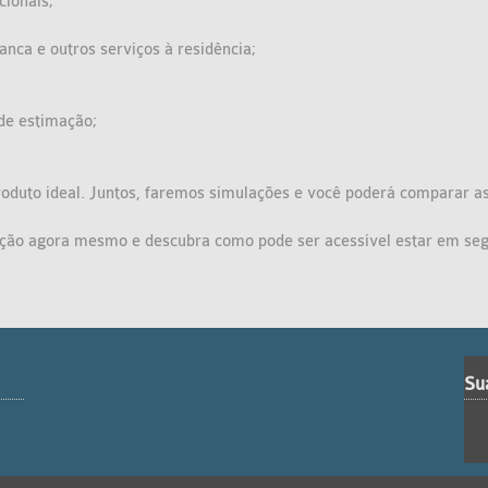
cionais;
anca e outros serviços à residência;
 de estimação;
roduto ideal. Juntos, faremos simulações e você poderá comparar as
ação agora mesmo e descubra como pode ser acessível estar em se
Su