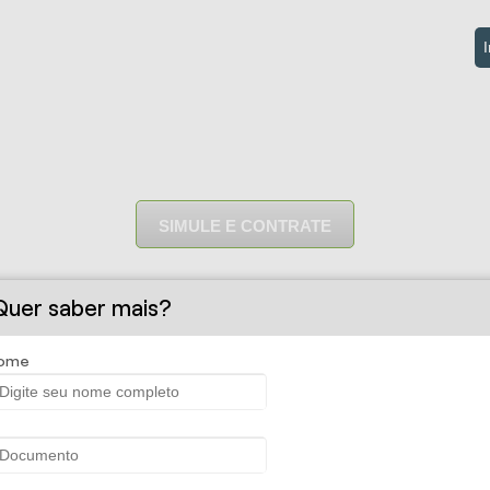
I
SIMULE E CONTRATE
o Auto
Quer saber mais?
ome
ndo que seu veículo está protegido. Isso acontece quando você con
olher de acordo com suas necessidades.