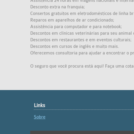
Assistência 24 horas em viagens nacionais e interna
Desconto extra na franquia;
Consertos gratuitos em eletrodomésticos de linha br
Reparos em aparelhos de ar condicionado;
Assistência para computador e para notebook;
Descontos em clínicas veterinárias para seu animal
Descontos em restaurantes e em eventos culturais;
Descontos em cursos de inglês e muito mais.
Oferecemos consultoria para ajudar a encontrar o p
O seguro que você procura está aqui! Faça uma cot
Links
Sobre