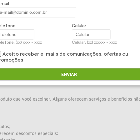
ar uma cotação - qual é sua idade? Qual o seu gênero - masculino ou
-mail
ticas e avalie as coberturas que ele oferece.
elefone
Celular
lefone: (xx) xxxx - xxxx
Celular: (xx) xxxxxx - xxxx
Aceito receber e-mails de comunicações, ofertas ou
romoções
ENVIAR
to que você escolher. Alguns oferecem serviços e benefícios não
ulos;
ferecem descontos especiais;