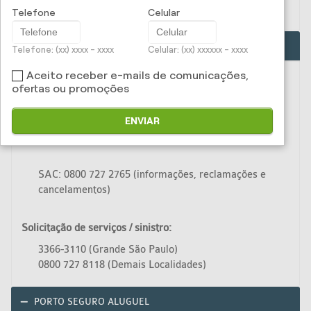
0800 727 0800 (Demais Localidades)
Telefone
Celular
PORTO SEGURO - Ramos Elementares
Telefone: (xx) xxxx - xxxx
Celular: (xx) xxxxxx - xxxx
Aceito receber e-mails de comunicações,
Seguro Residência, Residência Simplificado, Imobiliárias,
ofertas ou promoções
Condomínio, Empresa, Multirisco, Bares & Restaurantes,
Hotéis & Pousadas, Riscos de Engenharia, Equipamentos
ENVIAR
Portáteis, Agrícola e Concessionárias.
SAC: 0800 727 2765 (informações, reclamações e
cancelamentos)
Solicitação de serviços / sinistro:
3366-3110 (Grande São Paulo)
0800 727 8118 (Demais Localidades)
PORTO SEGURO ALUGUEL