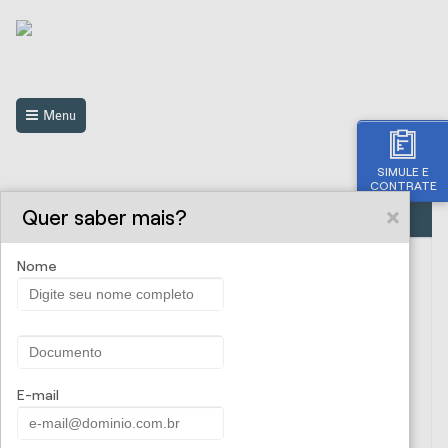
Menu
SIMULE E
CONTRATE
Quer saber mais?
PORTO SEGURO AUTO - Automóvel e Moto
SAC: 0800 727 2766 (informações, reclamações e
Nome
cancelamentos)
Solicitação de serviços / sinistro:
333-PORTO o mesmo que 333-76786 (Grande São
E-mail
Paulo e Grande Rio)
4004-PORTO o mesmo que 4004-76786 (Capitais e
Grandes Centros)