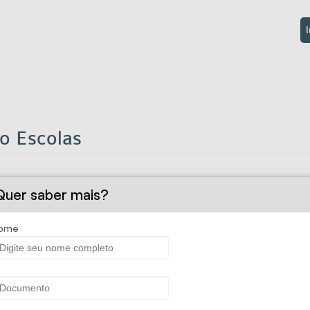
I
 Escolas
gócio.
Quer saber mais?
roteger o estabelecimento e também os alunos. Tem garantia para o
arrastões, além de garantir danos causados a terceiros pelo forneci
ome
m o dia a dia.
dade de coberturas contratadas).
os equipamentos e no serviço de instalação do alarme.Pagamento e