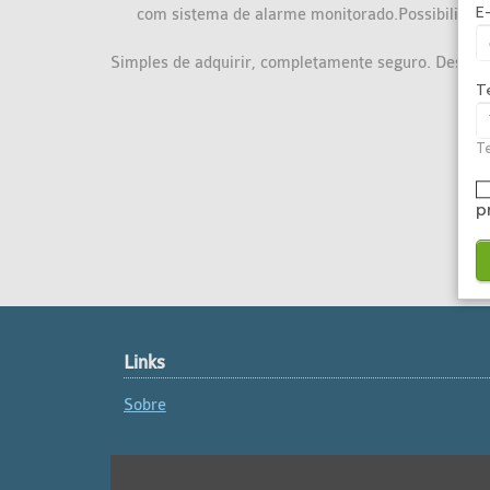
E
com sistema de alarme monitorado.Possibilidade 
Simples de adquirir, completamente seguro. Descub
T
Te
p
Links
Sobre