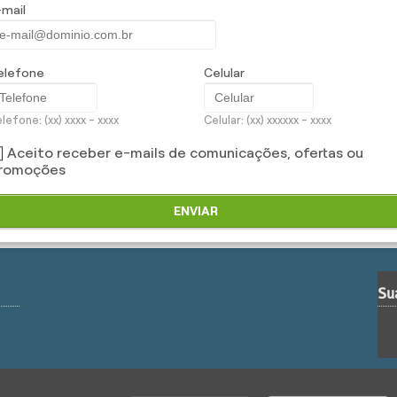
-mail
elefone
Celular
lefone: (xx) xxxx - xxxx
Celular: (xx) xxxxxx - xxxx
ra agora mesmo mais benefícios deste produto Porto.
Aceito receber e-mails de comunicações, ofertas ou
romoções
ENVIAR
Su