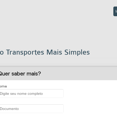
I
Transportes Mais Simples
ansportes Mais Simples
dispensa a comunicação de embarques (aver
Quer saber mais?
 levar em conta a origem e o destino da carga, as taxas são aplica
ome
amento facilitado em parcelas.
 guincho para a remoção do veículo transportador impossibilitado d
ro de
Transportes Mais Simples
.