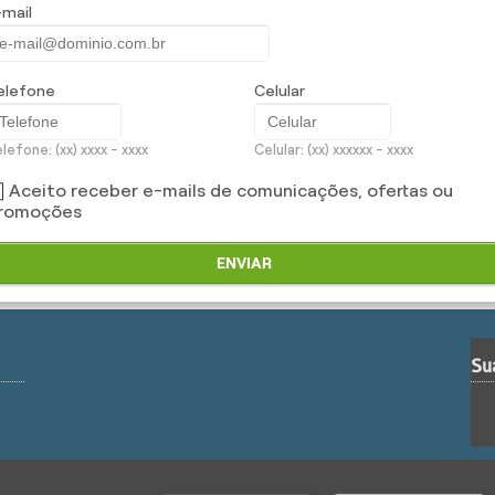
importações
-mail
as, como você! Obtenha já uma cotação com nossa equipe.
elefone
Celular
lefone: (xx) xxxx - xxxx
Celular: (xx) xxxxxx - xxxx
Aceito receber e-mails de comunicações, ofertas ou
romoções
ENVIAR
Su