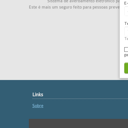
Sistema de averbamento eletrônico para 
E
Este é mais um seguro feito para pessoas prevenid
T
Te
p
Links
Sobre