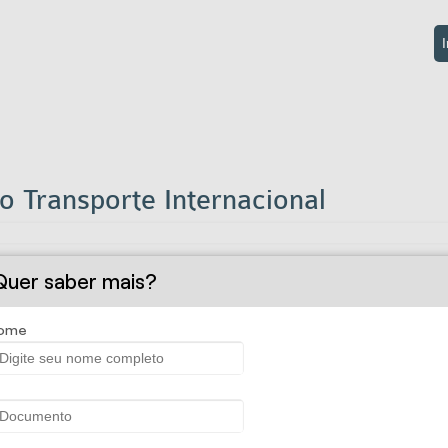
I
Transporte Internacional
tação sejam elas realizadas por via aérea, aquaviária ou terrestre.
Quer saber mais?
s).
 concedemos ao segurado a possibilidade de pagamento do custo d
ome