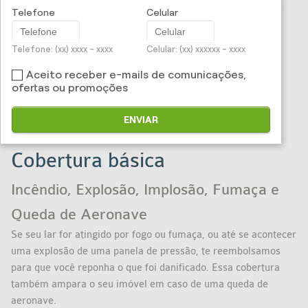
exclusiva para pagamento do condomínio. Além disso, você
Telefone
Celular
pode contar com as facilidades dos nossos serviços
assistenciais para residência.
Telefone: (xx) xxxx - xxxx
Celular: (xx) xxxxxx - xxxx
Aceito receber e-mails de comunicações,
Coberturas que amparam seu apartamento e seus bens:
ofertas ou promoções
ENVIAR
Cobertura básica
Incêndio, Explosão, Implosão, Fumaça e
Queda de Aeronave
Se seu lar for atingido por fogo ou fumaça, ou até se acontecer
uma explosão de uma panela de pressão, te reembolsamos
para que você reponha o que foi danificado. Essa cobertura
também ampara o seu imóvel em caso de uma queda de
aeronave.