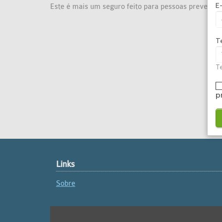
E
Este é mais um seguro feito para pessoas prevenid
T
Te
p
Links
Sobre