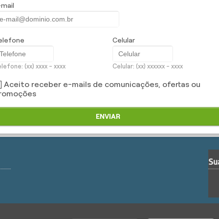
-mail
as, como você! Obtenha já uma cotação com nossa equipe.
elefone
Celular
lefone: (xx) xxxx - xxxx
Celular: (xx) xxxxxx - xxxx
Aceito receber e-mails de comunicações, ofertas ou
romoções
ENVIAR
Su