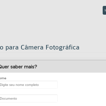
I
 para Câmera Fotográfica
reposição do seu equipamento em casos de danos ou roubo. Com o 
Quer saber mais?
tográfico de qualidade tem um custo elevado. Por isso, o cuidado c
ome
pe em casos de dano ou roubo de sua aparelhagem.
reposição do seu equipamento como também das lentes, tripés, fla
tes, somados à própria câmera, chegam a um alto valor, resultando 