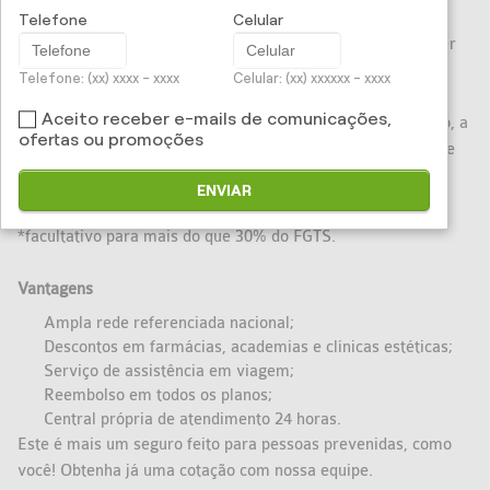
Telefone
Celular
A contratação do Seguro Odontológico Empresarial pode ser
compulsória, quando todos os funcionários são incluídos no
Telefone: (xx) xxxx - xxxx
Celular: (xx) xxxxxx - xxxx
seguro, ou facultativa*, quando somente os funcionários
Aceito receber e-mails de comunicações,
interessados optam pela contratação do seguro. Nesse caso, a
ofertas ou promoções
empresa poderá realizar o desconto diretamente na folha de
pagamento deles.
ENVIAR
*facultativo para mais do que 30% do FGTS.
Vantagens
Ampla rede referenciada nacional;
Descontos em farmácias, academias e clínicas estéticas;
Serviço de assistência em viagem;
Reembolso em todos os planos;
Central própria de atendimento 24 horas.
Este é mais um seguro feito para pessoas prevenidas, como
você! Obtenha já uma cotação com nossa equipe.