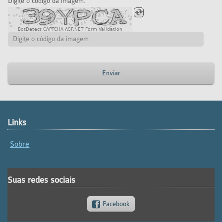
Digite o código da imagem:
BotDetect CAPTCHA ASP.NET Form Validation
Enviar
Links
Sobre
Suas redes sociais
Facebook