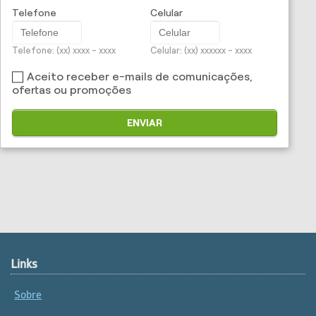
Telefone
Celular
Seguro para Imóveis
Seguros Empresariais
Soluções Financeiras
Telefone: (xx) xxxx - xxxx
Celular: (xx) xxxxxx - xxxx
Transportes
Aceito receber e-mails de comunicações,
ofertas ou promoções
ENVIAR
Links
Sobre