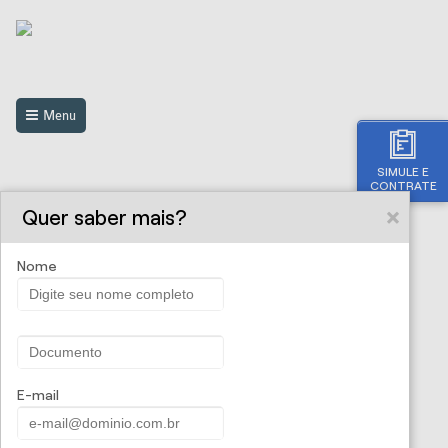
Menu
SIMULE E
CONTRATE
Quer saber mais?
Nome
Saúde e Odonto
Seguro Aluguel
Seguro de Acidentes Pessoais
Seguro de Eventos
Seguro de Veículos
Seguro de Viagem
E-mail
Seguro de Vida e Família
Seguro para Equipamentos Portáteis